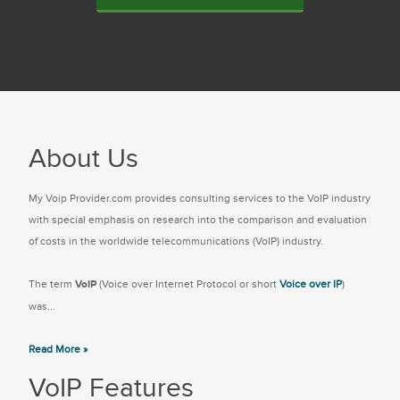
About Us
My Voip Provider.com provides consulting services to the VoIP industry
with special emphasis on research into the comparison and evaluation
of costs in the worldwide telecommunications (VoIP) industry.
The term
VoIP
(Voice over Internet Protocol or short
Voice over IP
)
was...
Read More »
VoIP Features